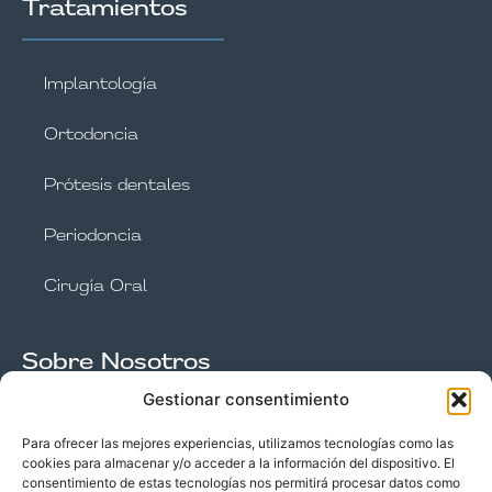
Tratamientos
Implantología
Ortodoncia
Prótesis dentales
Periodoncia
Cirugía Oral
Sobre Nosotros
Gestionar consentimiento
Nuestro equipo
Para ofrecer las mejores experiencias, utilizamos tecnologías como las
cookies para almacenar y/o acceder a la información del dispositivo. El
consentimiento de estas tecnologías nos permitirá procesar datos como
Instalaciones